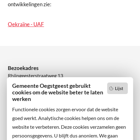
ontwikkelingen zie:
Oekraïne - UAF
Bezoekadres
Rhijngeesterstraatweg 13
2342 AN Oegstgeest
Gemeente Oegstgeest gebruikt
Lijst
cookies om de website beter te laten
Wilt u niets missen?
werken
Abonneer u op onze nieuwsbrief
Functionele cookies zorgen ervoor dat de website
en volg ons ook op sociale media.
goed werkt. Analytische cookies helpen ons om de
website te verbeteren. Deze cookies verzamelen geen
Facebook
persoonsgegevens. U blijft dus anoniem. We gaan
X