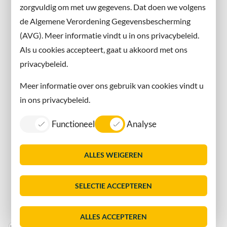
zorgvuldig om met uw gegevens. Dat doen we volgens
Instagram
de Algemene Verordening Gegevensbescherming
(AVG). Meer informatie vindt u in ons privacybeleid.
Contact met de gemeente
Als u cookies accepteert, gaat u akkoord met ons
privacybeleid.
Contact
Meer informatie over ons gebruik van cookies vindt u
Information in English
in ons privacybeleid.
Privacy
Functioneel
Analyse
Proclaimer
Sitemap
ALLES WEIGEREN
Toegankelijkheid
Vacatures
SELECTIE ACCEPTEREN
Servicenormen
Dorpsmarketing Oegstgeest
ALLES ACCEPTEREN