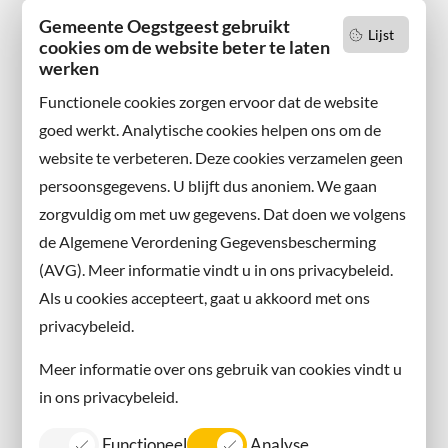
2342 AN Oegstgeest
Gemeente Oegstgeest gebruikt
Lijst
cookies om de website beter te laten
Wilt u niets missen?
werken
Abonneer u op onze nieuwsbrief
Functionele cookies zorgen ervoor dat de website
en volg ons ook op sociale media.
goed werkt. Analytische cookies helpen ons om de
website te verbeteren. Deze cookies verzamelen geen
Facebook
persoonsgegevens. U blijft dus anoniem. We gaan
X
zorgvuldig om met uw gegevens. Dat doen we volgens
Instagram
de Algemene Verordening Gegevensbescherming
(AVG). Meer informatie vindt u in ons privacybeleid.
Contact met de gemeente
Als u cookies accepteert, gaat u akkoord met ons
privacybeleid.
Contact
Meer informatie over ons gebruik van cookies vindt u
Information in English
in ons privacybeleid.
Privacy
Functioneel
Analyse