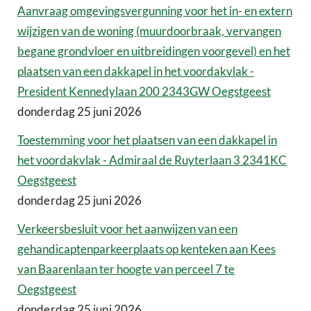
Aanvraag omgevingsvergunning voor het in- en extern
wijzigen van de woning (muurdoorbraak, vervangen
begane grondvloer en uitbreidingen voorgevel) en het
plaatsen van een dakkapel in het voordakvlak -
President Kennedylaan 200 2343GW Oegstgeest
donderdag 25 juni 2026
Toestemming voor het plaatsen van een dakkapel in
het voordakvlak - Admiraal de Ruyterlaan 3 2341KC
Oegstgeest
donderdag 25 juni 2026
Verkeersbesluit voor het aanwijzen van een
gehandicaptenparkeerplaats op kenteken aan Kees
van Baarenlaan ter hoogte van perceel 7 te
Oegstgeest
donderdag 25 juni 2026