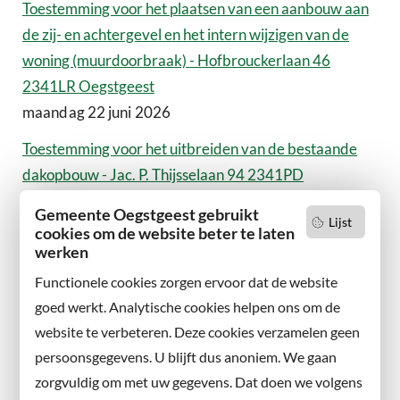
Toestemming voor het plaatsen van een aanbouw aan
de zij- en achtergevel en het intern wijzigen van de
woning (muurdoorbraak) - Hofbrouckerlaan 46
2341LR Oegstgeest
maandag 22 juni 2026
Toestemming voor het uitbreiden van de bestaande
dakopbouw - Jac. P. Thijsselaan 94 2341PD
Oegstgeest
Gemeente Oegstgeest gebruikt
Lijst
maandag 22 juni 2026
cookies om de website beter te laten
werken
Besluit naamgeving Estriksingel / Plaveiplantsoen /
Functionele cookies zorgen ervoor dat de website
Pironpad / Rijnsteenstraat / Tufsteenstraat
goed werkt. Analytische cookies helpen ons om de
maandag 22 juni 2026
website te verbeteren. Deze cookies verzamelen geen
Toestemming voor het uitbreiden van de 1e verdieping
persoonsgegevens. U blijft dus anoniem. We gaan
aan achterzijde (verlengen bestaande kap en plaatsen
zorgvuldig om met uw gegevens. Dat doen we volgens