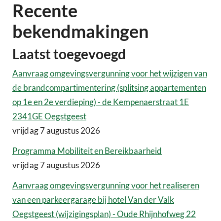
Recente
bekendmakingen
Laatst toegevoegd
Aanvraag omgevingsvergunning voor het wijzigen van
de brandcompartimentering (splitsing appartementen
op 1e en 2e verdieping) - de Kempenaerstraat 1E
2341GE Oegstgeest
vrijdag 7 augustus 2026
Programma Mobiliteit en Bereikbaarheid
vrijdag 7 augustus 2026
Aanvraag omgevingsvergunning voor het realiseren
van een parkeergarage bij hotel Van der Valk
Oegstgeest (wijzigingsplan) - Oude Rhijnhofweg 22