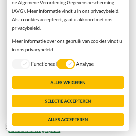
dakkapel) - Willibrordlaan 30 2343AB Oegstgeest
de Algemene Verordening Gegevensbescherming
maandag 22 juni 2026
(AVG). Meer informatie vindt u in ons privacybeleid.
Als u cookies accepteert, gaat u akkoord met ons
Toestemming voor het in- en extern wijzigen van de
privacybeleid.
woning - Wijttenbachweg 3 2341VX Oegstgeest
vrijdag 19 juni 2026
Meer informatie over ons gebruik van cookies vindt u
in ons privacybeleid.
Toestemming voor het restaureren van 3 zitbanken in
het Julianapark - Willem de Zwijgerlaan 23T,
Functioneel
Analyse
Oegstgeest
vrijdag 19 juni 2026
ALLES WEIGEREN
Basisregeling en regels gebied Poelgeest
vrijdag 19 juni 2026
SELECTIE ACCEPTEREN
Aanvraag voor het plaatsen van een laadpaal op het
ALLES ACCEPTEREN
parkeerterrein aan Papaverlaan ter hoogte van
Lijst
Consent
perceel 5 te Oegstgeest