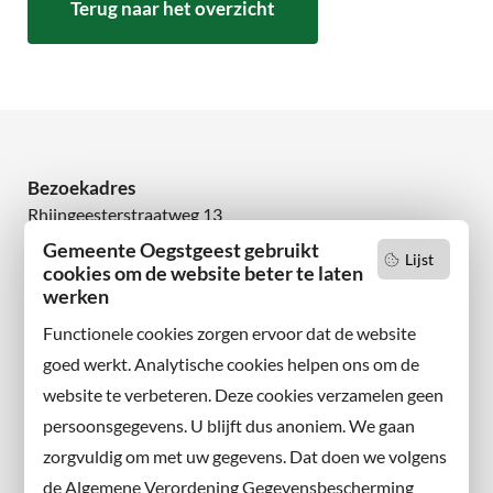
Terug naar het overzicht
Bezoekadres
Rhijngeesterstraatweg 13
2342 AN Oegstgeest
Gemeente Oegstgeest gebruikt
Lijst
cookies om de website beter te laten
werken
Wilt u niets missen?
Abonneer u op onze nieuwsbrief
Functionele cookies zorgen ervoor dat de website
en volg ons ook op sociale media.
goed werkt. Analytische cookies helpen ons om de
website te verbeteren. Deze cookies verzamelen geen
Facebook
persoonsgegevens. U blijft dus anoniem. We gaan
X
zorgvuldig om met uw gegevens. Dat doen we volgens
Instagram
de Algemene Verordening Gegevensbescherming