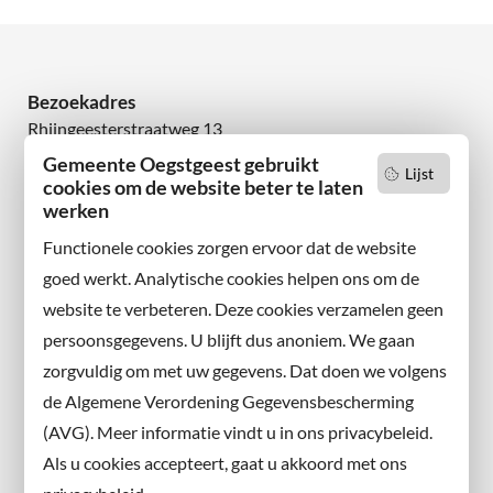
Bezoekadres
Rhijngeesterstraatweg 13
2342 AN Oegstgeest
Gemeente Oegstgeest gebruikt
Lijst
cookies om de website beter te laten
Wilt u niets missen?
werken
Abonneer u op onze nieuwsbrief
Functionele cookies zorgen ervoor dat de website
en volg ons ook op sociale media.
goed werkt. Analytische cookies helpen ons om de
website te verbeteren. Deze cookies verzamelen geen
Facebook
persoonsgegevens. U blijft dus anoniem. We gaan
X
zorgvuldig om met uw gegevens. Dat doen we volgens
Instagram
de Algemene Verordening Gegevensbescherming
(AVG). Meer informatie vindt u in ons privacybeleid.
Contact met de gemeente
Als u cookies accepteert, gaat u akkoord met ons