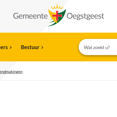
ers
Bestuur
kendmakingen