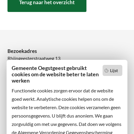
Terug naar het overzicht
Bezoekadres
Rhijngeesterstraatweg 13
2342 AN Oegstgeest
Gemeente Oegstgeest gebruikt
Lijst
cookies om de website beter te laten
werken
Wilt u niets missen?
Abonneer u op onze nieuwsbrief
Functionele cookies zorgen ervoor dat de website
en volg ons ook op sociale media.
goed werkt. Analytische cookies helpen ons om de
website te verbeteren. Deze cookies verzamelen geen
Facebook
persoonsgegevens. U blijft dus anoniem. We gaan
X
zorgvuldig om met uw gegevens. Dat doen we volgens
Instagram
de Algemene Verordening Gegevensbescherming