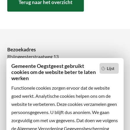
Terug naar het overzicht
Bezoekadres
Rhijngeesterstraatweg 13
2342 AN Oegstgeest
Gemeente Oegstgeest gebruikt
Lijst
cookies om de website beter te laten
werken
Wilt u niets missen?
Abonneer u op onze nieuwsbrief
Functionele cookies zorgen ervoor dat de website
en volg ons ook op sociale media.
goed werkt. Analytische cookies helpen ons om de
website te verbeteren. Deze cookies verzamelen geen
Facebook
persoonsgegevens. U blijft dus anoniem. We gaan
X
zorgvuldig om met uw gegevens. Dat doen we volgens
Instagram
de Algemene Verordening Gegevensbescherming