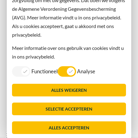
zorgvuldig om met uw gegevens. Dat doen we volgens
Instagram
de Algemene Verordening Gegevensbescherming
(AVG). Meer informatie vindt u in ons privacybeleid.
Contact met de gemeente
Als u cookies accepteert, gaat u akkoord met ons
privacybeleid.
Contact
Meer informatie over ons gebruik van cookies vindt u
Information in English
in ons privacybeleid.
Privacy
Functioneel
Analyse
Proclaimer
Sitemap
ALLES WEIGEREN
Toegankelijkheid
Vacatures
SELECTIE ACCEPTEREN
Servicenormen
Dorpsmarketing Oegstgeest
ALLES ACCEPTEREN
Lijst
Consent