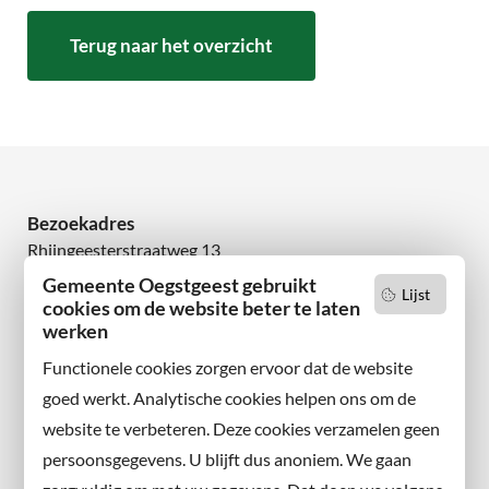
Terug naar het overzicht
Bezoekadres
Rhijngeesterstraatweg 13
2342 AN Oegstgeest
Gemeente Oegstgeest gebruikt
Lijst
cookies om de website beter te laten
Wilt u niets missen?
werken
Abonneer u op onze nieuwsbrief
Functionele cookies zorgen ervoor dat de website
en volg ons ook op sociale media.
goed werkt. Analytische cookies helpen ons om de
website te verbeteren. Deze cookies verzamelen geen
Facebook
persoonsgegevens. U blijft dus anoniem. We gaan
X