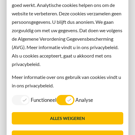
en volg ons ook op sociale media.
goed werkt. Analytische cookies helpen ons om de
website te verbeteren. Deze cookies verzamelen geen
Facebook
persoonsgegevens. U blijft dus anoniem. We gaan
X
zorgvuldig om met uw gegevens. Dat doen we volgens
Instagram
de Algemene Verordening Gegevensbescherming
(AVG). Meer informatie vindt u in ons privacybeleid.
Contact met de gemeente
Als u cookies accepteert, gaat u akkoord met ons
privacybeleid.
Contact
Meer informatie over ons gebruik van cookies vindt u
Information in English
in ons privacybeleid.
Privacy
Functioneel
Analyse
Proclaimer
Sitemap
ALLES WEIGEREN
Toegankelijkheid
Vacatures