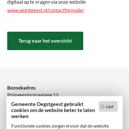
digitaal op te vragen via onze website
www.oegstgeest.nl/contactformulier
Terug naar het overzicht
Bezoekadres
Rhijngeesterstraatweg 13
2342 AN Oegstgeest
Gemeente Oegstgeest gebruikt
Lijst
cookies om de website beter te laten
Wilt u niets missen?
werken
Abonneer u op onze nieuwsbrief
Functionele cookies zorgen ervoor dat de website