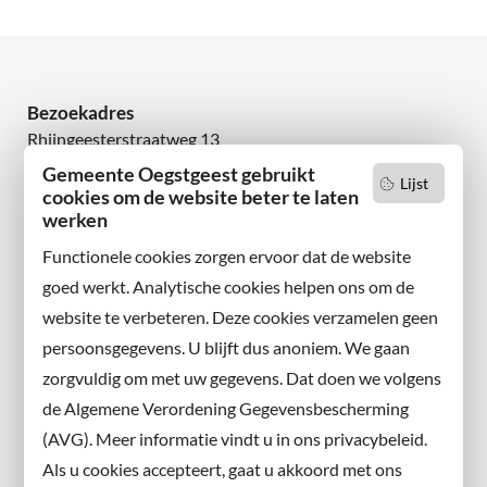
Bezoekadres
Rhijngeesterstraatweg 13
2342 AN Oegstgeest
Gemeente Oegstgeest gebruikt
Lijst
cookies om de website beter te laten
Wilt u niets missen?
werken
Abonneer u op onze nieuwsbrief
Functionele cookies zorgen ervoor dat de website
en volg ons ook op sociale media.
goed werkt. Analytische cookies helpen ons om de
website te verbeteren. Deze cookies verzamelen geen
Facebook
persoonsgegevens. U blijft dus anoniem. We gaan
X
zorgvuldig om met uw gegevens. Dat doen we volgens
Instagram
de Algemene Verordening Gegevensbescherming
(AVG). Meer informatie vindt u in ons privacybeleid.
Contact met de gemeente
Als u cookies accepteert, gaat u akkoord met ons