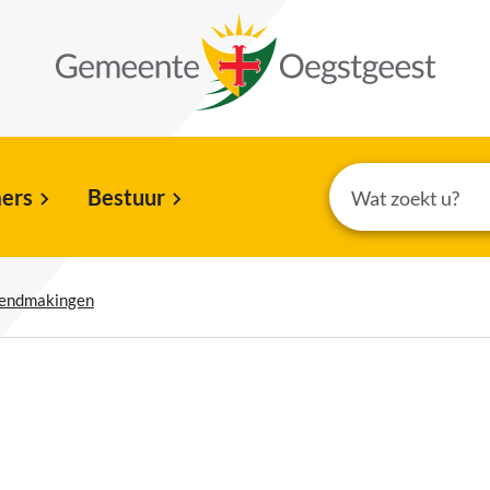
ers
Bestuur
kendmakingen