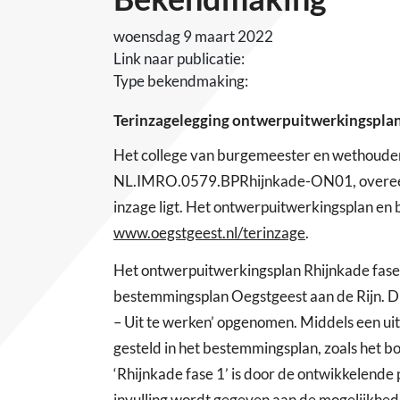
woensdag 9 maart 2022
Link naar publicatie:
Type bekendmaking:
Terinzagelegging ontwerpuitwerkingsplan 
Het college van burgemeester en wethouder
NL.IMRO.0579.BPRhijnkade-ON01, overeenkom
inzage ligt. Het ontwerpuitwerkingsplan en b
www.oegstgeest.nl/terinzage
.
Het ontwerpuitwerkingsplan Rhijnkade fase 1
bestemmingsplan Oegstgeest aan de Rijn. D
– Uit te werken’ opgenomen. Middels een uit
gesteld in het bestemmingsplan, zoals het 
‘Rhijnkade fase 1’ is door de ontwikkelen
invulling wordt gegeven aan de mogelijkhe