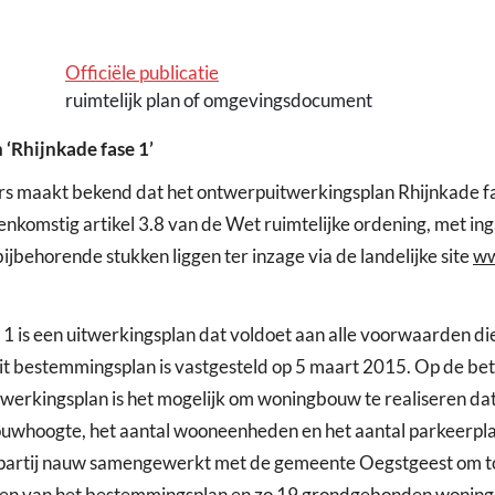
Officiële publicatie
ruimtelijk plan of omgevingsdocument
‘Rhijnkade fase 1’
s maakt bekend dat het ontwerpuitwerkingsplan Rhijnkade fas
stig artikel 3.8 van de Wet ruimtelijke ordening, met inga
ijbehorende stukken liggen ter inzage via de landelijke site
ww
 is een uitwerkingsplan dat voldoet aan alle voorwaarden die 
it bestemmingsplan is vastgesteld op 5 maart 2015. Op de b
werkingsplan is het mogelijk om woningbouw te realiseren dat
bouwhoogte, het aantal wooneenheden en het aantal parkeerpl
de partij nauw samengewerkt met de gemeente Oegstgeest om 
den van het bestemmingsplan en zo 19 grondgebonden woninge