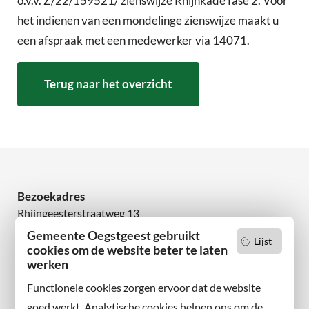
o.v.v. Z/22/159521/ zienswijze Rhijnkade fase 2. Voor
het indienen van een mondelinge zienswijze maakt u
een afspraak met een medewerker via 14071.
Terug naar het overzicht
Bezoekadres
Rhijngeesterstraatweg 13
2342 AN Oegstgeest
Gemeente Oegstgeest gebruikt
Lijst
cookies om de website beter te laten
werken
Wilt u niets missen?
Abonneer u op onze nieuwsbrief
Functionele cookies zorgen ervoor dat de website
en volg ons ook op sociale media.
goed werkt. Analytische cookies helpen ons om de