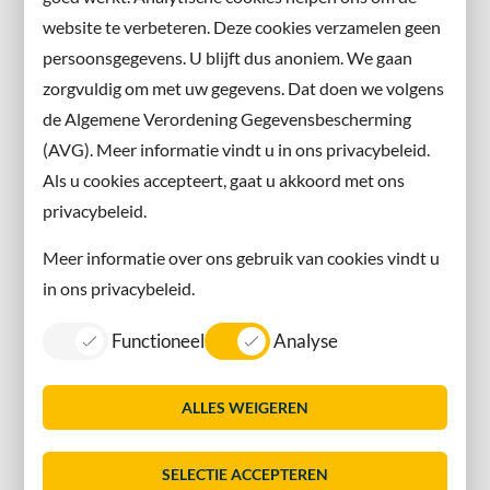
website te verbeteren. Deze cookies verzamelen geen
Facebook
persoonsgegevens. U blijft dus anoniem. We gaan
X
zorgvuldig om met uw gegevens. Dat doen we volgens
Instagram
de Algemene Verordening Gegevensbescherming
(AVG). Meer informatie vindt u in ons privacybeleid.
Contact met de gemeente
Als u cookies accepteert, gaat u akkoord met ons
privacybeleid.
Contact
Meer informatie over ons gebruik van cookies vindt u
Information in English
in ons privacybeleid.
Privacy
Functioneel
Analyse
Proclaimer
Sitemap
ALLES WEIGEREN
Toegankelijkheid
Vacatures
SELECTIE ACCEPTEREN