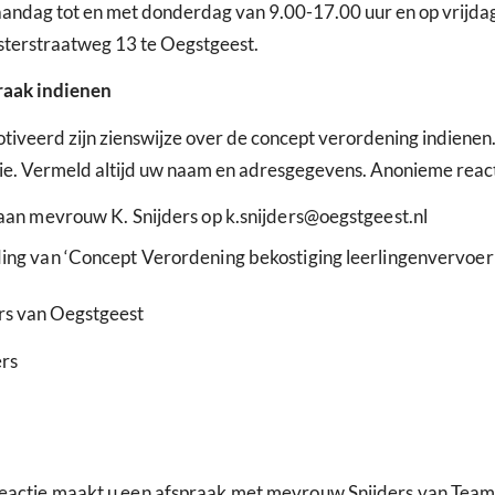
andag tot en met donderdag van 9.00-17.00 uur en op vrijdag v
sterstraatweg 13 te Oegstgeest.
raak indienen
tiveerd zijn zienswijze over de concept verordening indienen
tie. Vermeld altijd uw naam en adresgegevens. Anonieme react
 aan mevrouw K. Snijders op k.snijders@oegstgeest.nl
ding van ‘Concept Verordening bekostiging leerlingenvervoe
rs van Oegstgeest
ers
eactie maakt u een afspraak met mevrouw Snijders van Team 