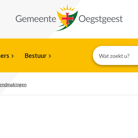
ers
Bestuur
kendmakingen