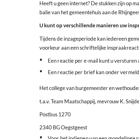
Heeft u geen internet? De stukken zijn op ma
balie van het gemeentehuis aan de Rhijngee
U kunt op verschillende manieren uw insp
Tijdens de inzageperiode kan iedereen gemo
voorkeur aan een schriftelijke inspraakreac
•
Een reactie per e-mail kunt u versturen
•
Een reactie per brief kan onder vermel
Het college van burgemeester en wethoude
t.a.v. Team Maatschappij, mevrouw K. Snijd
Postbus 1270
2340 BG Oegstgeest
•
Voor het indienen van een mondelinge r