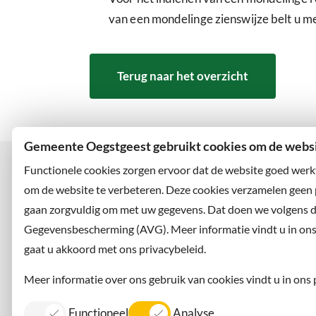
van een mondelinge zienswijze belt u
Terug naar het overzicht
Gemeente Oegstgeest gebruikt cookies om de websit
Functionele cookies zorgen ervoor dat de website goed werk
om de website te verbeteren. Deze cookies verzamelen geen
gaan zorgvuldig om met uw gegevens. Dat doen we volgens 
Bezoekadres
Wilt u
Rhijngeesterstraatweg 13
Abonne
Gegevensbescherming (AVG). Meer informatie vindt u in ons p
2342 AN Oegstgeest
en volg
gaat u akkoord met ons privacybeleid.
Meer informatie over ons gebruik van cookies vindt u in ons 
Functioneel
Analyse