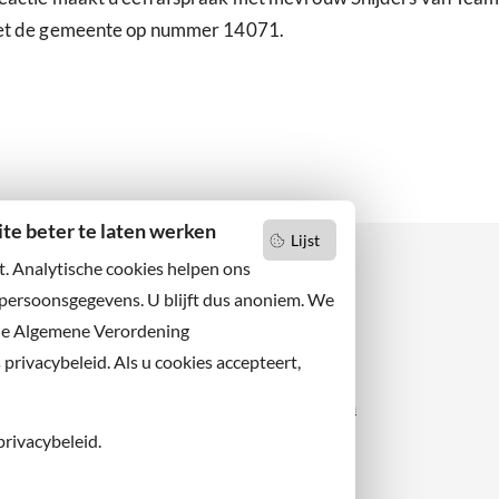
 met de gemeente op nummer 14071.
e beter te laten werken
Lijst
t. Analytische cookies helpen ons
 persoonsgegevens. U blijft dus anoniem. We
de Algemene Verordening
 niets missen?
Facebook
er u op onze nieuwsbrief
rivacybeleid. Als u cookies accepteert,
X
 ons ook op sociale media.
Instagram
privacybeleid.