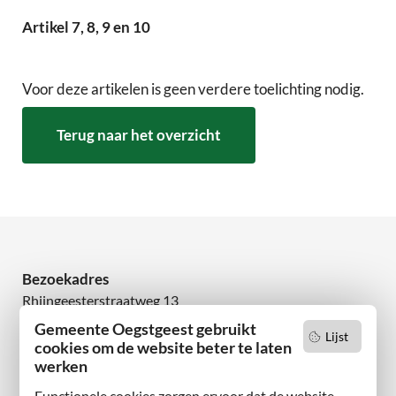
Artikel 7, 8, 9 en 10
Voor deze artikelen is geen verdere toelichting nodig.
Terug naar het overzicht
Bezoekadres
Rhijngeesterstraatweg 13
2342 AN Oegstgeest
Gemeente Oegstgeest gebruikt
Lijst
cookies om de website beter te laten
werken
Wilt u niets missen?
Abonneer u op onze nieuwsbrief
Functionele cookies zorgen ervoor dat de website