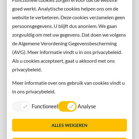
en volg ons ook op sociale media.
goed werkt. Analytische cookies helpen ons om de
website te verbeteren. Deze cookies verzamelen geen
Facebook
persoonsgegevens. U blijft dus anoniem. We gaan
X
zorgvuldig om met uw gegevens. Dat doen we volgens
Instagram
de Algemene Verordening Gegevensbescherming
(AVG). Meer informatie vindt u in ons privacybeleid.
Contact met de gemeente
Als u cookies accepteert, gaat u akkoord met ons
privacybeleid.
Contact
Meer informatie over ons gebruik van cookies vindt u
Information in English
in ons privacybeleid.
Privacy
Functioneel
Analyse
Proclaimer
Sitemap
ALLES WEIGEREN
Toegankelijkheid