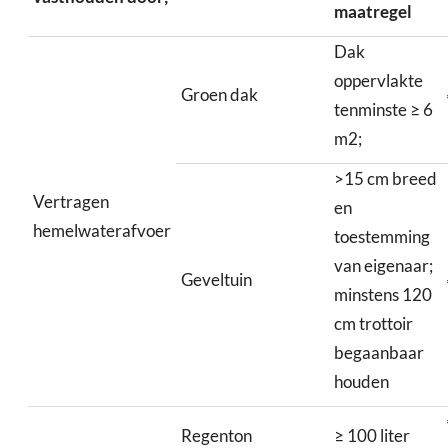
maatregel
Dak
oppervlakte
Groen dak
tenminste ≥ 6
m2;
>15 cm breed
Vertragen
en
hemelwaterafvoer
toestemming
van eigenaar;
Geveltuin
minstens 120
cm trottoir
begaanbaar
houden
Regenton
≥ 100 liter