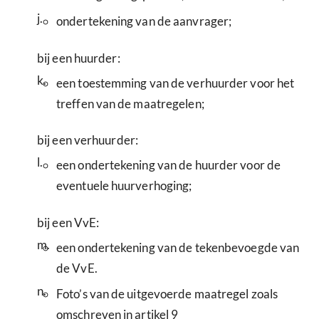
j.
ondertekening van de aanvrager;
bij een huurder:
k.
een toestemming van de verhuurder voor het
treffen van de maatregelen;
bij een verhuurder:
l.
een ondertekening van de huurder voor de
eventuele huurverhoging;
bij een VvE:
m.
een ondertekening van de tekenbevoegde van
de VvE.
n.
Foto’s van de uitgevoerde maatregel zoals
omschreven in artikel 9