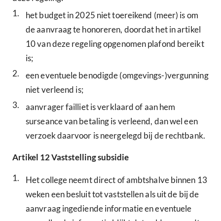
1.
het budget in 2025 niet toereikend (meer) is om
de aanvraag te honoreren, doordat het in artikel
10 van deze regeling opgenomen plafond bereikt
is;
2.
een eventuele benodigde (omgevings-)vergunning
niet verleend is;
3.
aanvrager failliet is verklaard of aan hem
surseance van betaling is verleend, dan wel een
verzoek daarvoor is neergelegd bij de rechtbank.
Artikel
12
Vaststelling subsidie
1.
Het college neemt direct of ambtshalve binnen 13
weken een besluit tot vaststellen als uit de bij de
aanvraag ingediende informatie en eventuele