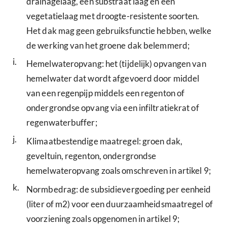
drainagelaag, een substraat laag en een
vegetatielaag met droogte-resistente soorten.
Het dak mag geen gebruiksfunctie hebben, welke
de werking van het groene dak belemmerd;
i.
Hemelwateropvang: het (tijdelijk) opvangen van
hemelwater dat wordt afgevoerd door middel
van een regenpijp middels een regenton of
ondergrondse opvang via een infiltratiekrat of
regenwaterbuffer;
j.
Klimaatbestendige maatregel: groen dak,
geveltuin, regenton, ondergrondse
hemelwateropvang zoals omschreven in artikel 9;
k.
Normbedrag: de subsidievergoeding per eenheid
(liter of m2) voor een duurzaamheidsmaatregel of
voorziening zoals opgenomen in artikel 9;