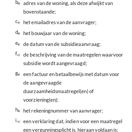
b.
adres van de woning, als deze afwijkt van
bovenstaande;
c.
het emailadres van de aanvrager;
d.
het bouwjaar van de woning;
e.
de datum van de subsidieaanvraag;
f.
de beschrijving van de maatregelen waarvoor
subsidie wordt aangevraagd;
g.
een factuur en betaalbewijs met datum voor
de aangevraagde
duurzaamheidsmaatregel(en) of
voorziening(en);
h.
het rekeningnummer van aanvrager;
i.
een verklaring dat, indien voor een maatregel
een vergunningsplicht is, hieraan voldaan is;