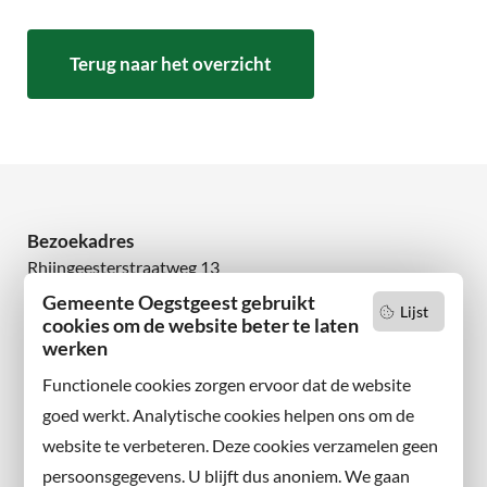
Terug naar het overzicht
Bezoekadres
Rhijngeesterstraatweg 13
2342 AN Oegstgeest
Gemeente Oegstgeest gebruikt
Lijst
cookies om de website beter te laten
Wilt u niets missen?
werken
Abonneer u op onze nieuwsbrief
Functionele cookies zorgen ervoor dat de website
en volg ons ook op sociale media.
goed werkt. Analytische cookies helpen ons om de
website te verbeteren. Deze cookies verzamelen geen
Facebook
persoonsgegevens. U blijft dus anoniem. We gaan
X