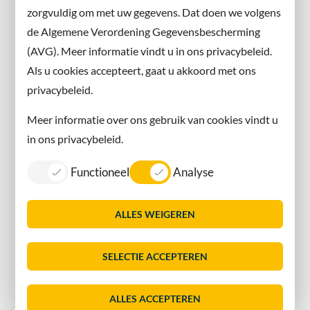
zorgvuldig om met uw gegevens. Dat doen we volgens
Instagram
de Algemene Verordening Gegevensbescherming
(AVG). Meer informatie vindt u in ons privacybeleid.
Contact met de gemeente
Als u cookies accepteert, gaat u akkoord met ons
privacybeleid.
Contact
Meer informatie over ons gebruik van cookies vindt u
Information in English
in ons privacybeleid.
Privacy
Functioneel
Analyse
Proclaimer
Sitemap
ALLES WEIGEREN
Toegankelijkheid
Vacatures
SELECTIE ACCEPTEREN
Servicenormen
Dorpsmarketing Oegstgeest
ALLES ACCEPTEREN