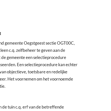
t
kend gemeente Oegstgeest sectie OGT00C,
een c.q. zelfbeheer te geven aan de
t de gemeente een selectieprocedure
sseerden. Een selectieprocedure kan echter
an objectieve, toetsbare en redelijke
fbeheer. Het voornemen om het voornoemde
ie.
de tuin c.q. erf van de betreffende