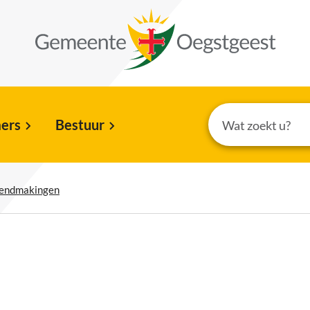
ers
Bestuur
kendmakingen