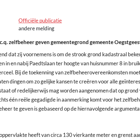
Officiële publicatie
andere melding
 c.q. zelfbeheer geven gemeentegrond gemeente Oegstgees
nd dat zij voornemens is om de strook grond kadastraal be
in en nabij Paedtslaan ter hoogte van huisnummer 8 in bruikl
rceel. Bij de toekenning van zelfbeheerovereenkomsten moe
en dingen om zo gelijke kansen te creëren voor alle geïntere
tstaat of redelijkerwijs mag worden aangenomen dat op grond v
 slechts één reële gegadigde in aanmerking komt voor het zel
eheer te geven is gebaseerd op de hiernavolgende argumentat
pervlakte heeft van circa 130 vierkante meter en grenst aan 