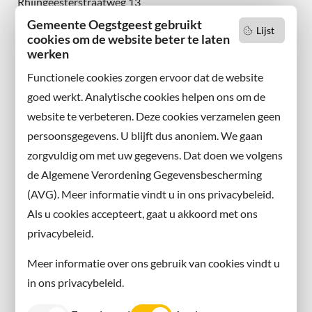
Rhijngeesterstraatweg 13
2342 AN Oegstgeest
Gemeente Oegstgeest gebruikt
Lijst
cookies om de website beter te laten
Wilt u niets missen?
werken
Abonneer u op onze nieuwsbrief
Functionele cookies zorgen ervoor dat de website
en volg ons ook op sociale media.
goed werkt. Analytische cookies helpen ons om de
website te verbeteren. Deze cookies verzamelen geen
Facebook
persoonsgegevens. U blijft dus anoniem. We gaan
X
zorgvuldig om met uw gegevens. Dat doen we volgens
Instagram
de Algemene Verordening Gegevensbescherming
(AVG). Meer informatie vindt u in ons privacybeleid.
Contact met de gemeente
Als u cookies accepteert, gaat u akkoord met ons
privacybeleid.
Contact
Meer informatie over ons gebruik van cookies vindt u
Information in English
in ons privacybeleid.
Privacy