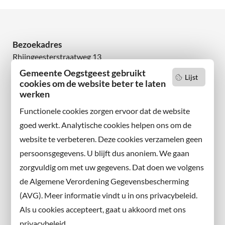
Bezoekadres
Rhijngeesterstraatweg 13
2342 AN Oegstgeest
Gemeente Oegstgeest gebruikt
Lijst
cookies om de website beter te laten
Wilt u niets missen?
werken
Abonneer u op onze nieuwsbrief
Functionele cookies zorgen ervoor dat de website
en volg ons ook op sociale media.
goed werkt. Analytische cookies helpen ons om de
website te verbeteren. Deze cookies verzamelen geen
Facebook
persoonsgegevens. U blijft dus anoniem. We gaan
X
zorgvuldig om met uw gegevens. Dat doen we volgens
Instagram
de Algemene Verordening Gegevensbescherming
(AVG). Meer informatie vindt u in ons privacybeleid.
Contact met de gemeente
Als u cookies accepteert, gaat u akkoord met ons
privacybeleid.