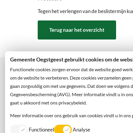
Tegen het verlengen van de beslistermijn ku
Terug naar het overzicht
Gemeente Oegstgeest gebruikt cookies om de websit
Functionele cookies zorgen ervoor dat de website goed werk
om de website te verbeteren. Deze cookies verzamelen geen
gaan zorgvuldig om met uw gegevens. Dat doen we volgens 
Bezoekadres
Wilt u
Rhijngeesterstraatweg 13
Abonne
Gegevensbescherming (AVG). Meer informatie vindt u in ons p
2342 AN Oegstgeest
en volg
gaat u akkoord met ons privacybeleid.
Meer informatie over ons gebruik van cookies vindt u in ons 
Functioneel
Analyse
Contact
Information in English
Privacy