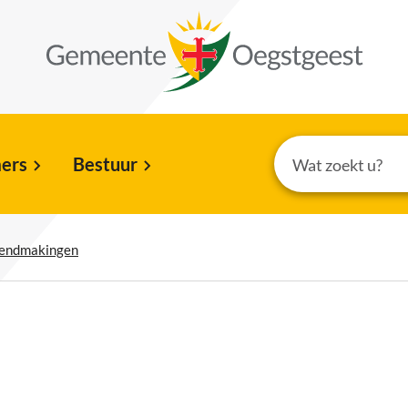
ers
Bestuur
kendmakingen