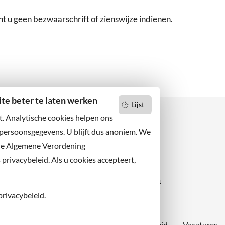
nt u geen bezwaarschrift of zienswijze indienen.
e beter te laten werken
Lijst
t. Analytische cookies helpen ons
 persoonsgegevens. U blijft dus anoniem. We
de Algemene Verordening
 niets missen?
Facebook
er u op onze nieuwsbrief
rivacybeleid. Als u cookies accepteert,
X
 ons ook op sociale media.
Instagram
privacybeleid.
Proclaimer
Sitemap
Toegankelijkheid
Vacatures