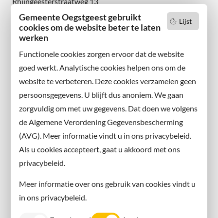
Rhijngeesterstraatweg 13
2342 AN Oegstgeest
Gemeente Oegstgeest gebruikt
Lijst
cookies om de website beter te laten
Wilt u niets missen?
werken
Abonneer u op onze nieuwsbrief
Functionele cookies zorgen ervoor dat de website
en volg ons ook op sociale media.
goed werkt. Analytische cookies helpen ons om de
website te verbeteren. Deze cookies verzamelen geen
Facebook
persoonsgegevens. U blijft dus anoniem. We gaan
X
zorgvuldig om met uw gegevens. Dat doen we volgens
Instagram
de Algemene Verordening Gegevensbescherming
(AVG). Meer informatie vindt u in ons privacybeleid.
Contact met de gemeente
Als u cookies accepteert, gaat u akkoord met ons
privacybeleid.
Contact
Meer informatie over ons gebruik van cookies vindt u
Information in English
in ons privacybeleid.
Privacy