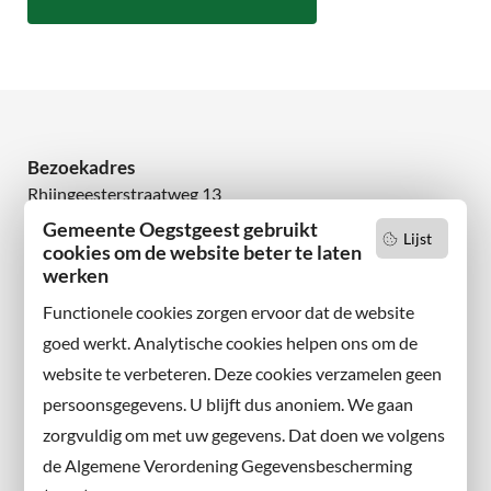
Bezoekadres
Rhijngeesterstraatweg 13
2342 AN Oegstgeest
Gemeente Oegstgeest gebruikt
Lijst
cookies om de website beter te laten
Wilt u niets missen?
werken
Abonneer u op onze nieuwsbrief
Functionele cookies zorgen ervoor dat de website
en volg ons ook op sociale media.
goed werkt. Analytische cookies helpen ons om de
website te verbeteren. Deze cookies verzamelen geen
Facebook
persoonsgegevens. U blijft dus anoniem. We gaan
X
zorgvuldig om met uw gegevens. Dat doen we volgens
Instagram
de Algemene Verordening Gegevensbescherming