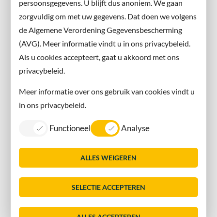
persoonsgegevens. U blijft dus anoniem. We gaan
X
zorgvuldig om met uw gegevens. Dat doen we volgens
Instagram
de Algemene Verordening Gegevensbescherming
(AVG). Meer informatie vindt u in ons privacybeleid.
Contact met de gemeente
Als u cookies accepteert, gaat u akkoord met ons
privacybeleid.
Contact
Meer informatie over ons gebruik van cookies vindt u
Information in English
in ons privacybeleid.
Privacy
Functioneel
Analyse
Proclaimer
Sitemap
ALLES WEIGEREN
Toegankelijkheid
Vacatures
SELECTIE ACCEPTEREN
Servicenormen
Dorpsmarketing Oegstgeest
ALLES ACCEPTEREN