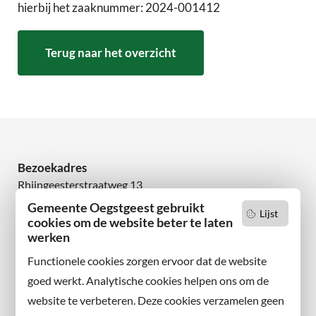
hierbij het zaaknummer: 2024-001412
Terug naar het overzicht
Bezoekadres
Rhijngeesterstraatweg 13
2342 AN Oegstgeest
Gemeente Oegstgeest gebruikt
Lijst
cookies om de website beter te laten
Wilt u niets missen?
werken
Abonneer u op onze nieuwsbrief
Functionele cookies zorgen ervoor dat de website
en volg ons ook op sociale media.
goed werkt. Analytische cookies helpen ons om de
website te verbeteren. Deze cookies verzamelen geen
Facebook