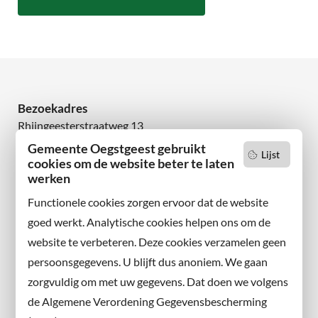
Bezoekadres
Rhijngeesterstraatweg 13
2342 AN Oegstgeest
Gemeente Oegstgeest gebruikt
Lijst
cookies om de website beter te laten
Wilt u niets missen?
werken
Abonneer u op onze nieuwsbrief
Functionele cookies zorgen ervoor dat de website
en volg ons ook op sociale media.
goed werkt. Analytische cookies helpen ons om de
website te verbeteren. Deze cookies verzamelen geen
Facebook
persoonsgegevens. U blijft dus anoniem. We gaan
X
zorgvuldig om met uw gegevens. Dat doen we volgens
Instagram
de Algemene Verordening Gegevensbescherming