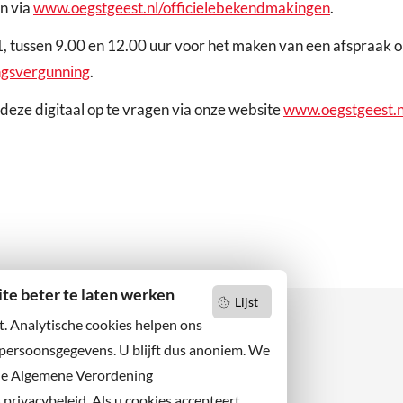
n via
www.oegstgeest.nl/officielebekendmakingen
.
1, tussen 9.00 en 12.00 uur voor het maken van een afspraak o
ngsvergunning
.
deze digitaal op te vragen via onze website
www.oegstgeest.n
e beter te laten werken
Lijst
t. Analytische cookies helpen ons
 persoonsgegevens. U blijft dus anoniem. We
de Algemene Verordening
 niets missen?
Facebook
er u op onze nieuwsbrief
rivacybeleid. Als u cookies accepteert,