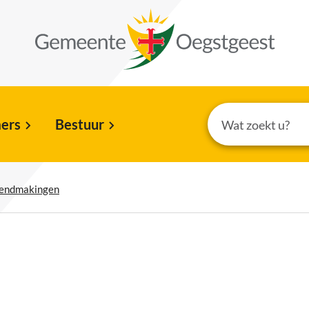
ers
Bestuur
kendmakingen