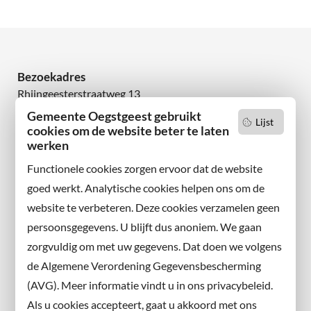
Bezoekadres
Rhijngeesterstraatweg 13
2342 AN Oegstgeest
Gemeente Oegstgeest gebruikt
Lijst
cookies om de website beter te laten
werken
Wilt u niets missen?
Abonneer u op onze nieuwsbrief
Functionele cookies zorgen ervoor dat de website
en volg ons ook op sociale media.
goed werkt. Analytische cookies helpen ons om de
website te verbeteren. Deze cookies verzamelen geen
Facebook
persoonsgegevens. U blijft dus anoniem. We gaan
X
zorgvuldig om met uw gegevens. Dat doen we volgens
Instagram
de Algemene Verordening Gegevensbescherming
(AVG). Meer informatie vindt u in ons privacybeleid.
Contact met de gemeente
Als u cookies accepteert, gaat u akkoord met ons