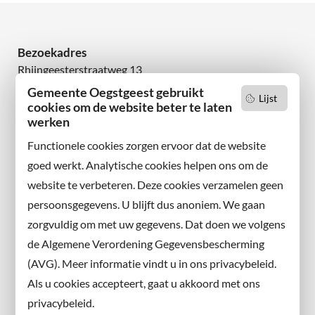
Bezoekadres
Rhijngeesterstraatweg 13
2342 AN Oegstgeest
Gemeente Oegstgeest gebruikt
Lijst
cookies om de website beter te laten
werken
Wilt u niets missen?
Abonneer u op onze nieuwsbrief
Functionele cookies zorgen ervoor dat de website
en volg ons ook op sociale media.
goed werkt. Analytische cookies helpen ons om de
website te verbeteren. Deze cookies verzamelen geen
Facebook
persoonsgegevens. U blijft dus anoniem. We gaan
X
zorgvuldig om met uw gegevens. Dat doen we volgens
Instagram
de Algemene Verordening Gegevensbescherming
(AVG). Meer informatie vindt u in ons privacybeleid.
Contact met de gemeente
Als u cookies accepteert, gaat u akkoord met ons
privacybeleid.