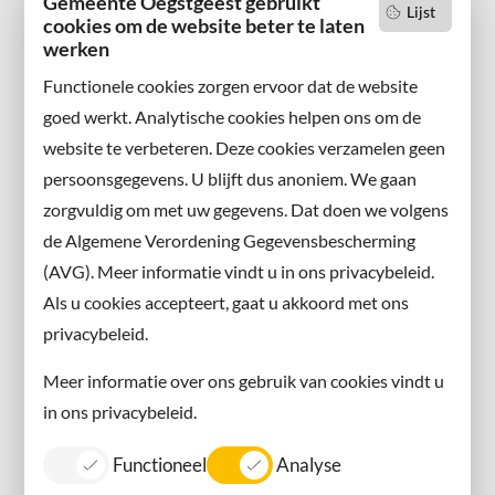
Gemeente Oegstgeest gebruikt
Lijst
cookies om de website beter te laten
Wilt u niets missen?
werken
Abonneer u op onze nieuwsbrief
Functionele cookies zorgen ervoor dat de website
en volg ons ook op sociale media.
goed werkt. Analytische cookies helpen ons om de
website te verbeteren. Deze cookies verzamelen geen
Facebook
persoonsgegevens. U blijft dus anoniem. We gaan
X
zorgvuldig om met uw gegevens. Dat doen we volgens
Instagram
de Algemene Verordening Gegevensbescherming
(AVG). Meer informatie vindt u in ons privacybeleid.
Contact met de gemeente
Als u cookies accepteert, gaat u akkoord met ons
privacybeleid.
Contact
Meer informatie over ons gebruik van cookies vindt u
Information in English
in ons privacybeleid.
Privacy
Functioneel
Analyse
Proclaimer