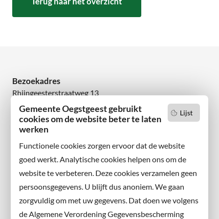
Terug naar het overzicht
Bezoekadres
Rhijngeesterstraatweg 13
2342 AN Oegstgeest
Gemeente Oegstgeest gebruikt
Lijst
cookies om de website beter te laten
werken
Wilt u niets missen?
Abonneer u op onze nieuwsbrief
Functionele cookies zorgen ervoor dat de website
en volg ons ook op sociale media.
goed werkt. Analytische cookies helpen ons om de
website te verbeteren. Deze cookies verzamelen geen
Facebook
persoonsgegevens. U blijft dus anoniem. We gaan
X
zorgvuldig om met uw gegevens. Dat doen we volgens
Instagram
de Algemene Verordening Gegevensbescherming