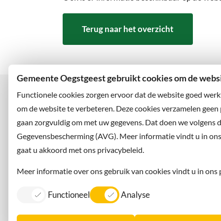
Terug naar het overzicht
Gemeente Oegstgeest gebruikt cookies om de websit
Functionele cookies zorgen ervoor dat de website goed werk
om de website te verbeteren. Deze cookies verzamelen geen
gaan zorgvuldig om met uw gegevens. Dat doen we volgens 
Bezoekadres
Wilt u
Rhijngeesterstraatweg 13
Abonne
Gegevensbescherming (AVG). Meer informatie vindt u in ons p
2342 AN Oegstgeest
en volg
gaat u akkoord met ons privacybeleid.
Meer informatie over ons gebruik van cookies vindt u in ons 
Functioneel
Analyse
Contact
Information in English
Privacy
Dorpsmarketing Oegstgeest