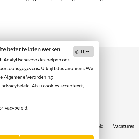
e beter te laten werken
Lijst
t. Analytische cookies helpen ons
 persoonsgegevens. U blijft dus anoniem. We
de Algemene Verordening
 niets missen?
Facebook
er u op onze nieuwsbrief
rivacybeleid. Als u cookies accepteert,
X
 ons ook op sociale media.
Instagram
privacybeleid.
Proclaimer
Sitemap
Toegankelijkheid
Vacatures