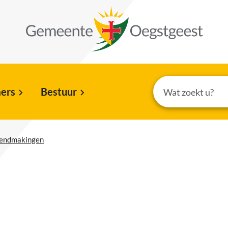
ers
Bestuur
kendmakingen