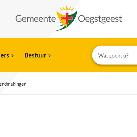
ers
Bestuur
kendmakingen