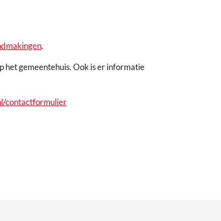
endmakingen
.
p het gemeentehuis. Ook is er informatie
l/contactformulier