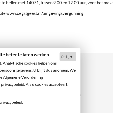
 te bellen met 14071, tussen 9.00 en 12.00 uur, voor het mak
bsite www.oegstgeest.nl/omgevingsvergunning.
e beter te laten werken
Lijst
t. Analytische cookies helpen ons
 persoonsgegevens. U blijft dus anoniem. We
de Algemene Verordening
 niets missen?
Facebook
er u op onze nieuwsbrief
rivacybeleid. Als u cookies accepteert,
X
 ons ook op sociale media.
Instagram
privacybeleid.