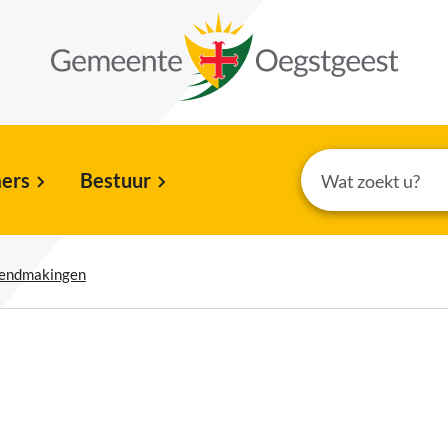
ers
Bestuur
kendmakingen