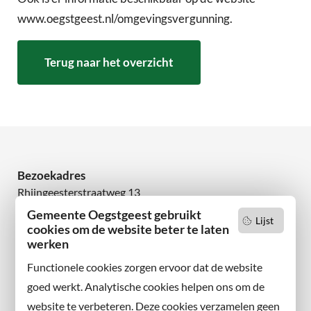
www.oegstgeest.nl/omgevingsvergunning.
Terug naar het overzicht
Bezoekadres
Rhijngeesterstraatweg 13
2342 AN Oegstgeest
Gemeente Oegstgeest gebruikt
Lijst
cookies om de website beter te laten
werken
Wilt u niets missen?
Abonneer u op onze nieuwsbrief
Functionele cookies zorgen ervoor dat de website
en volg ons ook op sociale media.
goed werkt. Analytische cookies helpen ons om de
website te verbeteren. Deze cookies verzamelen geen
Facebook