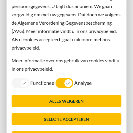
persoonsgegevens. U blijft dus anoniem. We gaan
X
zorgvuldig om met uw gegevens. Dat doen we volgens
Instagram
de Algemene Verordening Gegevensbescherming
(AVG). Meer informatie vindt u in ons privacybeleid.
Contact met de gemeente
Als u cookies accepteert, gaat u akkoord met ons
privacybeleid.
Contact
Meer informatie over ons gebruik van cookies vindt u
Information in English
in ons privacybeleid.
Privacy
Functioneel
Analyse
Proclaimer
Sitemap
ALLES WEIGEREN
Toegankelijkheid
Vacatures
SELECTIE ACCEPTEREN
Servicenormen