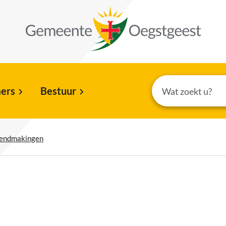
ers
Bestuur
kendmakingen