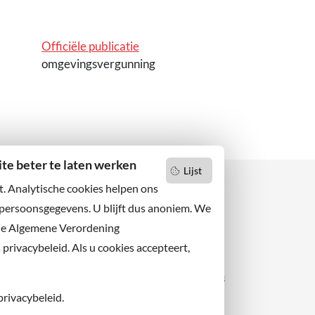
Officiële publicatie
omgevingsvergunning
e beter te laten werken
Lijst
t. Analytische cookies helpen ons
 persoonsgegevens. U blijft dus anoniem. We
de Algemene Verordening
 niets missen?
Facebook
er u op onze nieuwsbrief
rivacybeleid. Als u cookies accepteert,
X
 ons ook op sociale media.
Instagram
privacybeleid.