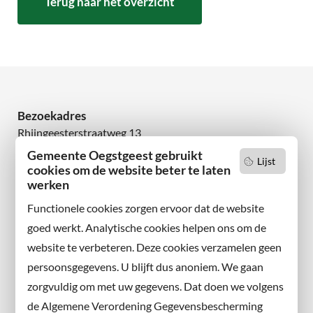
Terug naar het overzicht
Bezoekadres
Rhijngeesterstraatweg 13
2342 AN Oegstgeest
Gemeente Oegstgeest gebruikt
Lijst
cookies om de website beter te laten
werken
Wilt u niets missen?
Abonneer u op onze nieuwsbrief
Functionele cookies zorgen ervoor dat de website
en volg ons ook op sociale media.
goed werkt. Analytische cookies helpen ons om de
website te verbeteren. Deze cookies verzamelen geen
Facebook
persoonsgegevens. U blijft dus anoniem. We gaan
X
zorgvuldig om met uw gegevens. Dat doen we volgens
Instagram
de Algemene Verordening Gegevensbescherming