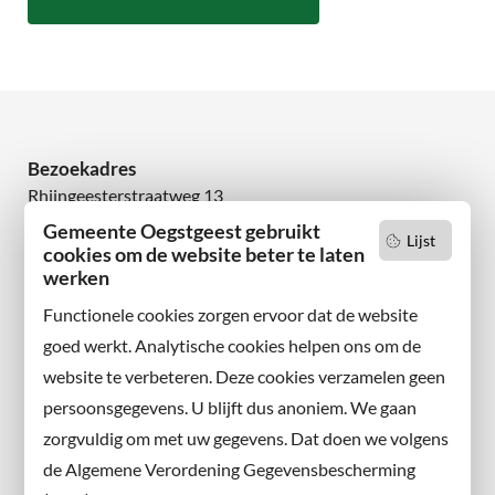
Bezoekadres
Rhijngeesterstraatweg 13
2342 AN Oegstgeest
Gemeente Oegstgeest gebruikt
Lijst
cookies om de website beter te laten
Wilt u niets missen?
werken
Abonneer u op onze nieuwsbrief
Functionele cookies zorgen ervoor dat de website
en volg ons ook op sociale media.
goed werkt. Analytische cookies helpen ons om de
website te verbeteren. Deze cookies verzamelen geen
Facebook
persoonsgegevens. U blijft dus anoniem. We gaan
X
zorgvuldig om met uw gegevens. Dat doen we volgens
Instagram
de Algemene Verordening Gegevensbescherming