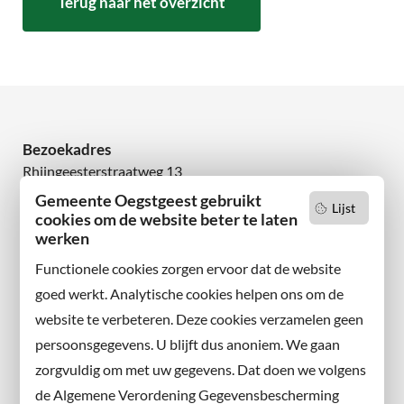
Terug naar het overzicht
Bezoekadres
Rhijngeesterstraatweg 13
2342 AN Oegstgeest
Gemeente Oegstgeest gebruikt
Lijst
cookies om de website beter te laten
werken
Wilt u niets missen?
Abonneer u op onze nieuwsbrief
Functionele cookies zorgen ervoor dat de website
en volg ons ook op sociale media.
goed werkt. Analytische cookies helpen ons om de
website te verbeteren. Deze cookies verzamelen geen
Facebook
persoonsgegevens. U blijft dus anoniem. We gaan
X
zorgvuldig om met uw gegevens. Dat doen we volgens
Instagram
de Algemene Verordening Gegevensbescherming