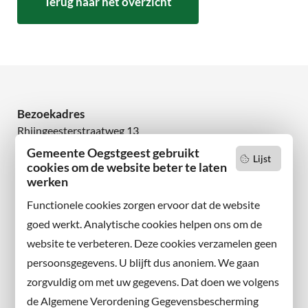
Terug naar het overzicht
Bezoekadres
Rhijngeesterstraatweg 13
2342 AN Oegstgeest
Gemeente Oegstgeest gebruikt
Lijst
cookies om de website beter te laten
werken
Wilt u niets missen?
Abonneer u op onze nieuwsbrief
Functionele cookies zorgen ervoor dat de website
en volg ons ook op sociale media.
goed werkt. Analytische cookies helpen ons om de
website te verbeteren. Deze cookies verzamelen geen
Facebook
persoonsgegevens. U blijft dus anoniem. We gaan
X
zorgvuldig om met uw gegevens. Dat doen we volgens
Instagram
de Algemene Verordening Gegevensbescherming