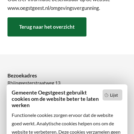
www.oegstgeest.nl/omgevingsvergunning.
Terug naar het overzicht
Bezoekadres
Rhijngeesterstraatweg 13
2342 AN Oegstgeest
Gemeente Oegstgeest gebruikt
Lijst
cookies om de website beter te laten
werken
Wilt u niets missen?
Abonneer u op onze nieuwsbrief
Functionele cookies zorgen ervoor dat de website
en volg ons ook op sociale media.
goed werkt. Analytische cookies helpen ons om de
website te verbeteren. Deze cookies verzamelen geen
Facebook