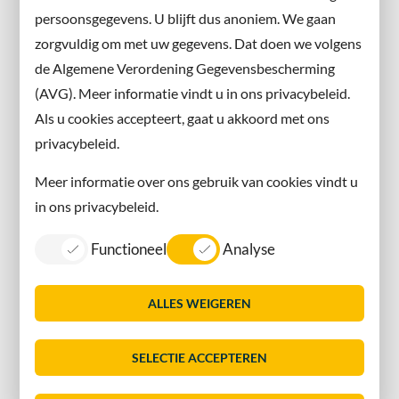
persoonsgegevens. U blijft dus anoniem. We gaan
X
zorgvuldig om met uw gegevens. Dat doen we volgens
Instagram
de Algemene Verordening Gegevensbescherming
(AVG). Meer informatie vindt u in ons privacybeleid.
Contact met de gemeente
Als u cookies accepteert, gaat u akkoord met ons
privacybeleid.
Contact
Meer informatie over ons gebruik van cookies vindt u
Information in English
in ons privacybeleid.
Privacy
Functioneel
Analyse
Proclaimer
Sitemap
ALLES WEIGEREN
Toegankelijkheid
Vacatures
SELECTIE ACCEPTEREN
Servicenormen