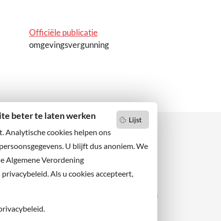
Officiële publicatie
omgevingsvergunning
e beter te laten werken
Lijst
t. Analytische cookies helpen ons
 persoonsgegevens. U blijft dus anoniem. We
de Algemene Verordening
 niets missen?
Facebook
er u op onze nieuwsbrief
rivacybeleid. Als u cookies accepteert,
X
 ons ook op sociale media.
Instagram
privacybeleid.