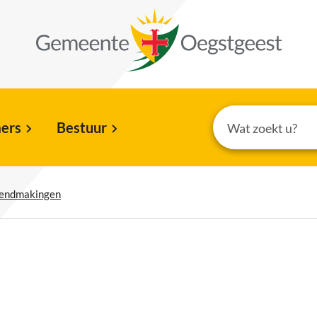
ers
Bestuur
kendmakingen