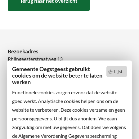
Terug naar het overzicht
Bezoekadres
Rhijngeesterstraatweg 13
2342 AN Oegstgeest
Gemeente Oegstgeest gebruikt
Lijst
cookies om de website beter te laten
werken
Wilt u niets missen?
Abonneer u op onze nieuwsbrief
Functionele cookies zorgen ervoor dat de website
en volg ons ook op sociale media.
goed werkt. Analytische cookies helpen ons om de
website te verbeteren. Deze cookies verzamelen geen
Facebook
persoonsgegevens. U blijft dus anoniem. We gaan
X
zorgvuldig om met uw gegevens. Dat doen we volgens
Instagram
de Algemene Verordening Gegevensbescherming