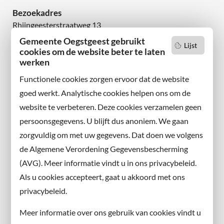
Bezoekadres
Rhijngeesterstraatweg 13
2342 AN Oegstgeest
Gemeente Oegstgeest gebruikt
Lijst
cookies om de website beter te laten
werken
Wilt u niets missen?
Abonneer u op onze nieuwsbrief
Functionele cookies zorgen ervoor dat de website
en volg ons ook op sociale media.
goed werkt. Analytische cookies helpen ons om de
website te verbeteren. Deze cookies verzamelen geen
Facebook
persoonsgegevens. U blijft dus anoniem. We gaan
X
zorgvuldig om met uw gegevens. Dat doen we volgens
Instagram
de Algemene Verordening Gegevensbescherming
(AVG). Meer informatie vindt u in ons privacybeleid.
Contact met de gemeente
Als u cookies accepteert, gaat u akkoord met ons
privacybeleid.
Contact
Meer informatie over ons gebruik van cookies vindt u