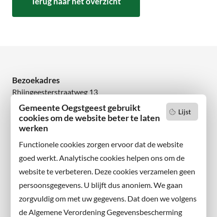
Terug naar het overzicht
Bezoekadres
Rhijngeesterstraatweg 13
2342 AN Oegstgeest
Gemeente Oegstgeest gebruikt
Lijst
cookies om de website beter te laten
werken
Wilt u niets missen?
Abonneer u op onze nieuwsbrief
Functionele cookies zorgen ervoor dat de website
en volg ons ook op sociale media.
goed werkt. Analytische cookies helpen ons om de
website te verbeteren. Deze cookies verzamelen geen
Facebook
persoonsgegevens. U blijft dus anoniem. We gaan
X
zorgvuldig om met uw gegevens. Dat doen we volgens
Instagram
de Algemene Verordening Gegevensbescherming