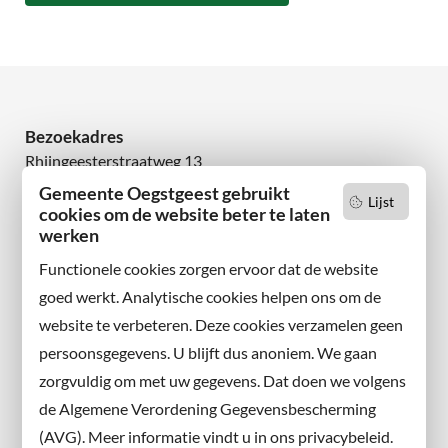
Bezoekadres
Rhijngeesterstraatweg 13
2342 AN Oegstgeest
Gemeente Oegstgeest gebruikt
Lijst
cookies om de website beter te laten
werken
Wilt u niets missen?
Abonneer u op onze nieuwsbrief
Functionele cookies zorgen ervoor dat de website
en volg ons ook op sociale media.
goed werkt. Analytische cookies helpen ons om de
website te verbeteren. Deze cookies verzamelen geen
Facebook
persoonsgegevens. U blijft dus anoniem. We gaan
X
zorgvuldig om met uw gegevens. Dat doen we volgens
Instagram
de Algemene Verordening Gegevensbescherming
(AVG). Meer informatie vindt u in ons privacybeleid.