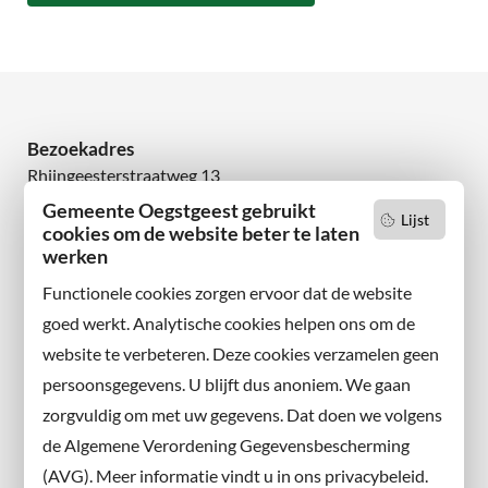
Bezoekadres
Rhijngeesterstraatweg 13
2342 AN Oegstgeest
Gemeente Oegstgeest gebruikt
Lijst
cookies om de website beter te laten
werken
Wilt u niets missen?
Abonneer u op onze nieuwsbrief
Functionele cookies zorgen ervoor dat de website
en volg ons ook op sociale media.
goed werkt. Analytische cookies helpen ons om de
website te verbeteren. Deze cookies verzamelen geen
Facebook
persoonsgegevens. U blijft dus anoniem. We gaan
X
zorgvuldig om met uw gegevens. Dat doen we volgens
Instagram
de Algemene Verordening Gegevensbescherming
(AVG). Meer informatie vindt u in ons privacybeleid.