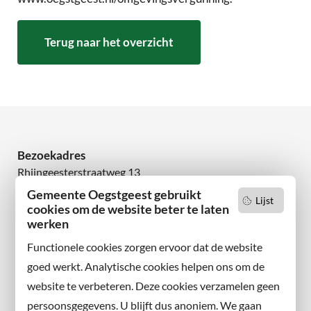
Terug naar het overzicht
Bezoekadres
Rhijngeesterstraatweg 13
2342 AN Oegstgeest
Gemeente Oegstgeest gebruikt
Lijst
cookies om de website beter te laten
werken
Wilt u niets missen?
Abonneer u op onze nieuwsbrief
Functionele cookies zorgen ervoor dat de website
en volg ons ook op sociale media.
goed werkt. Analytische cookies helpen ons om de
website te verbeteren. Deze cookies verzamelen geen
Facebook
persoonsgegevens. U blijft dus anoniem. We gaan
X