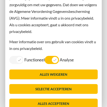
zorgvuldig om met uw gegevens. Dat doen we volgens
Instagram
de Algemene Verordening Gegevensbescherming
(AVG). Meer informatie vindt u in ons privacybeleid.
Contact met de gemeente
Als u cookies accepteert, gaat u akkoord met ons
privacybeleid.
Contact
Meer informatie over ons gebruik van cookies vindt u
Information in English
in ons privacybeleid.
Privacy
Functioneel
Analyse
Proclaimer
Sitemap
ALLES WEIGEREN
Toegankelijkheid
Vacatures
SELECTIE ACCEPTEREN
Servicenormen
Dorpsmarketing Oegstgeest
ALLES ACCEPTEREN