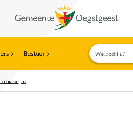
ers
Bestuur
kendmakingen