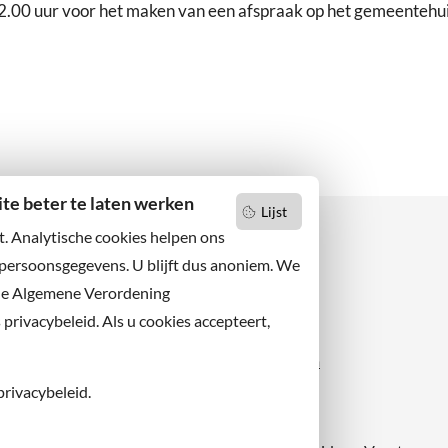
2.00 uur voor het maken van een afspraak op het gemeentehuis
e beter te laten werken
Lijst
t. Analytische cookies helpen ons
 persoonsgegevens. U blijft dus anoniem. We
de Algemene Verordening
 niets missen?
Facebook
er u op onze nieuwsbrief
rivacybeleid. Als u cookies accepteert,
X
 ons ook op sociale media.
Instagram
privacybeleid.