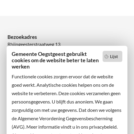
Bezoekadres
Rhijngeesterstraatweg 13
2342 AN Oegstgeest
Gemeente Oegstgeest gebruikt
Lijst
cookies om de website beter te laten
Wilt u niets missen?
werken
Abonneer u op onze nieuwsbrief
Functionele cookies zorgen ervoor dat de website
en volg ons ook op sociale media.
goed werkt. Analytische cookies helpen ons om de
website te verbeteren. Deze cookies verzamelen geen
Facebook
persoonsgegevens. U blijft dus anoniem. We gaan
X
zorgvuldig om met uw gegevens. Dat doen we volgens
Instagram
de Algemene Verordening Gegevensbescherming
(AVG). Meer informatie vindt u in ons privacybeleid.