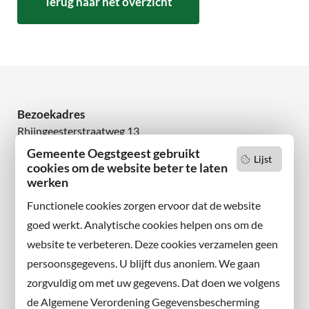
Terug naar het overzicht
Bezoekadres
Rhijngeesterstraatweg 13
2342 AN Oegstgeest
Gemeente Oegstgeest gebruikt
Lijst
cookies om de website beter te laten
werken
Wilt u niets missen?
Abonneer u op onze nieuwsbrief
Functionele cookies zorgen ervoor dat de website
en volg ons ook op sociale media.
goed werkt. Analytische cookies helpen ons om de
website te verbeteren. Deze cookies verzamelen geen
Facebook
persoonsgegevens. U blijft dus anoniem. We gaan
X
zorgvuldig om met uw gegevens. Dat doen we volgens
Instagram
de Algemene Verordening Gegevensbescherming